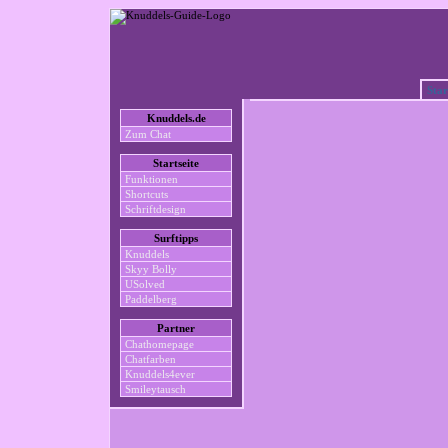
Star
Knuddels.de
Zum Chat
Startseite
Funktionen
Shortcuts
Schriftdesign
Surftipps
Knuddels
Skyy Bolly
USolved
Paddelberg
Partner
Chathomepage
Chatfarben
Knuddels4ever
Smileytausch