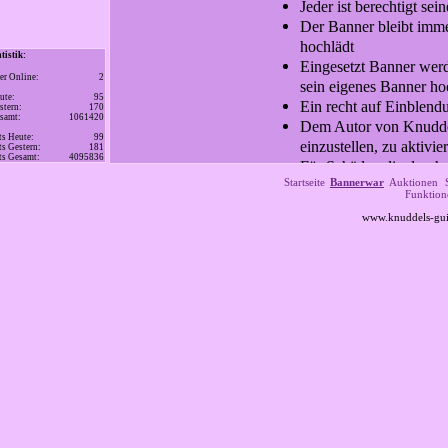
Jeder ist berechtigt se
Der Banner bleibt imme
hochlädt
atistik:
Eingesetzt Banner wer
er Online:
2
sein eigenes Banner ho
ute:
95
Ein recht auf Einblend
stern:
170
samt:
1061420
Dem Autor von Knuddels
ts Heute:
99
einzustellen, zu aktivi
ts Gestern:
181
ts Gesamt:
4095836
Für Schäden die durch 
Startseite
Bannerwar
Auktionen
Guide nicht haftbar
Funktion
Der User der den Banner
www.knuddels-gui
Angaben