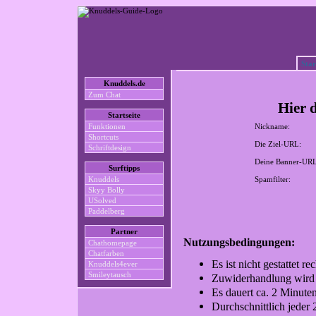
Star
Knuddels.de
Zum Chat
Hier 
Startseite
Funktionen
Nickname:
Shortcuts
Die Ziel-URL:
Schriftdesign
Deine Banner-URL
Surftipps
Knuddels
Spamfilter:
Skyy Bolly
USolved
Paddelberg
Partner
Nutzungsbedingungen:
Chathomepage
Chatfarben
Es ist nicht gestattet r
Knuddels4ever
Smileytausch
Zuwiderhandlung wird 
Es dauert ca. 2 Minute
Durchschnittlich jeder